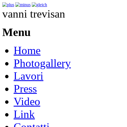
ns singapore
blackberry storm 3 review specs
ebay iphone verizon aust
vanni trevisan
Menu
Home
Photogallery
Lavori
Press
Video
Link
Contatti